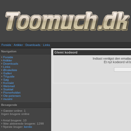
Forside
·
Artikler
·
Downloads
·
Links
Navigation
Glemt kodeord
Forside
Indtast venligst den emaila
Artikler
Et nyt kodeord vil b
Downloads
Links
Ønskeliste
Galleri
TVguide
Søg
Kontakt
Webmail
Stakitøl
Pionerholdet
Ole-petersen
musimi
Besøgende
Gæster online: 1
Ingen brugere online
Antal brugere: 10
Ikke aktiverede brugere: 1298
Nyeste bruger:
kenito