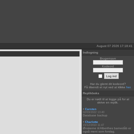
August 07 2026 17:18:41
Indlogning
Brugernavn
Kodeord
Har du glemt dit kodeord?
Få tilsendt et nyt ved at klikke
her
.
Replikboks
Du er nødt til at logge på for at
skrive en replik.
Carsten
02/03/2022 13:40
Database backup
Charlotte
15/12/2010 11:47
Ønskerne til Alberthes barnedåb er
også ment som forslag.