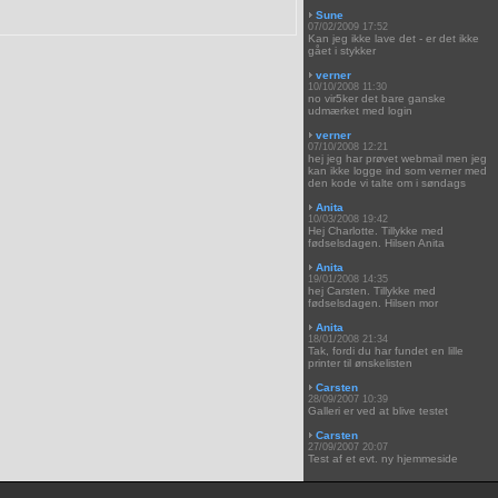
Sune
07/02/2009 17:52
Kan jeg ikke lave det - er det ikke
gået i stykker
verner
10/10/2008 11:30
no vir5ker det bare ganske
udmærket med login
verner
07/10/2008 12:21
hej jeg har prøvet webmail men jeg
kan ikke logge ind som verner med
den kode vi talte om i søndags
Anita
10/03/2008 19:42
Hej Charlotte. Tillykke med
fødselsdagen. Hilsen Anita
Anita
19/01/2008 14:35
hej Carsten. Tillykke med
fødselsdagen. Hilsen mor
Anita
18/01/2008 21:34
Tak, fordi du har fundet en lille
printer til ønskelisten
Carsten
28/09/2007 10:39
Galleri er ved at blive testet
Carsten
27/09/2007 20:07
Test af et evt. ny hjemmeside