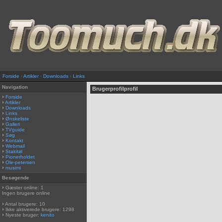
Forside
·
Artikler
·
Downloads
·
Links
Navigation
Brugerprofilprofil
Forside
Artikler
Downloads
Links
Ønskeliste
Galleri
TVguide
Søg
Kontakt
Webmail
Stakitøl
Pionerholdet
Ole-petersen
musimi
Besøgende
Gæster online: 1
Ingen brugere online
Antal brugere: 10
Ikke aktiverede brugere: 1298
Nyeste bruger:
kenito