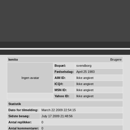
kenito
Brugere
Bopæl:
svendborg
Fødselsdag:
April 25 1983
Ingen avatar
AIM ID:
Ikke angivet
ICQ#:
Ikke angivet
MSN ID:
Ikke angivet
Yahoo ID:
Ikke angivet
Statistik
Dato for tilmelding:
March 22 2009 22:54:15
Sidste besøg:
July 17 2009 21:48:56
Antal replikker:
0
Antal kommentarer:
0