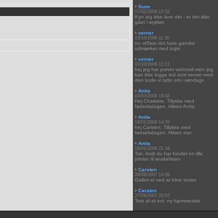
Sune
07/02/2009 17:52
Kan jeg ikke lave det - er det ikke
gået i stykker
verner
10/10/2008 11:30
no vir5ker det bare ganske
udmærket med login
verner
07/10/2008 12:21
hej jeg har prøvet webmail men jeg
kan ikke logge ind som verner med
den kode vi talte om i søndags
Anita
10/03/2008 19:42
Hej Charlotte. Tillykke med
fødselsdagen. Hilsen Anita
Anita
19/01/2008 14:35
hej Carsten. Tillykke med
fødselsdagen. Hilsen mor
Anita
18/01/2008 21:34
Tak, fordi du har fundet en lille
printer til ønskelisten
Carsten
28/09/2007 10:39
Galleri er ved at blive testet
Carsten
27/09/2007 20:07
Test af et evt. ny hjemmeside