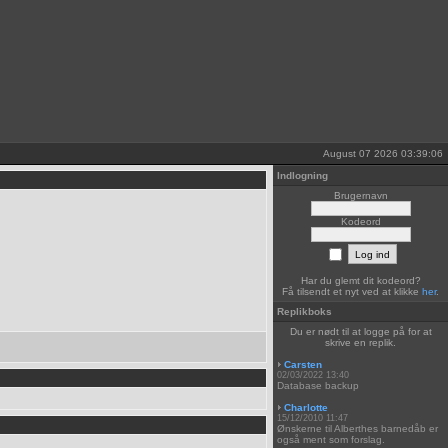
August 07 2026 03:39:06
Indlogning
Brugernavn
Kodeord
Har du glemt dit kodeord?
Få tilsendt et nyt ved at klikke
her
.
Replikboks
Du er nødt til at logge på for at
skrive en replik.
Carsten
02/03/2022 13:40
Database backup
Charlotte
15/12/2010 11:47
Ønskerne til Alberthes barnedåb er
også ment som forslag.