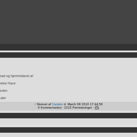
mad og hjemmelavet øl
weine Haxe
ården
kaler
Skrevet af
Carsten
d. March 08 2010 17:44:56
0 Kommentar(er) · 2215 Fremvisninger ·