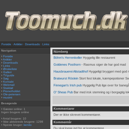
Forside
·
Artikler
·
Downloads
·
Links
Navigation
Nürnberg
Forside
Böhm's Herrenkeller
Hyggelig lille restaurent
Artikler
Downloads
Goldenes Posthorn
- Rasmus siger de har god mad
Links
Ønskeliste
Hausbrauerei Altstadthof
Hyggeligt bryggeri med god 
Galleri
TVguide
Bratwurst Röslein
Stort fest lokale, kæmpepotioner S
Søg
Kontakt
Webmail
Finnegan's Irish pub
Hyggelig Pub lige over for baneg
Stakitøl
Pionerholdet
O' Sheas Pub
Bar med irsk stemning og i borgagtig lo
Ole-petersen
musimi
Besøgende
Kommentarer
Gæster online: 1
Ingen brugere online
Der er ikke skrevet kommentarer.
Antal brugere: 10
Ikke aktiverede brugere: 1298
Kommentér
Nyeste bruger:
kenito
Du skal logge ind for at kommentere.