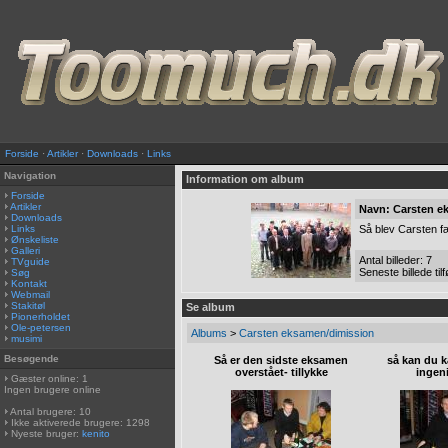
Forside
·
Artikler
·
Downloads
·
Links
Navigation
Information om album
Forside
Artikler
Navn: Carsten e
Downloads
Links
Så blev Carsten f
Ønskeliste
Galleri
Antal billeder: 7
TVguide
Seneste billede tilf
Søg
Kontakt
Webmail
Stakitøl
Se album
Pionerholdet
Ole-petersen
Albums
>
Carsten eksamen/dimission
musimi
Besøgende
Så er den sidste eksamen
så kan du k
overstået- tillykke
ingen
Gæster online: 1
Ingen brugere online
Antal brugere: 10
Ikke aktiverede brugere: 1298
Nyeste bruger:
kenito