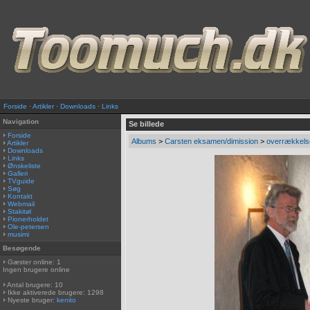
Forside
·
Artikler
·
Downloads
·
Links
Navigation
Se billede
Forside
Albums
>
Carsten eksamen/dimission
>
overrækkels
Artikler
Downloads
Links
Ønskeliste
Galleri
TVguide
Søg
Kontakt
Webmail
Stakitøl
Pionerholdet
Ole-petersen
musimi
Besøgende
Gæster online: 1
Ingen brugere online
Antal brugere: 10
Ikke aktiverede brugere: 1298
Nyeste bruger:
kenito