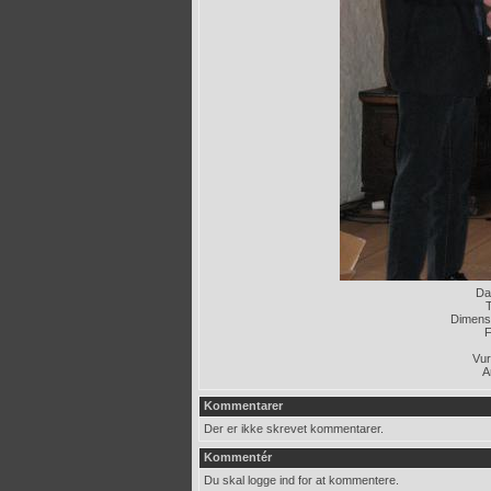
Da
T
Dimensi
F
Vur
A
Kommentarer
Der er ikke skrevet kommentarer.
Kommentér
Du skal logge ind for at kommentere.