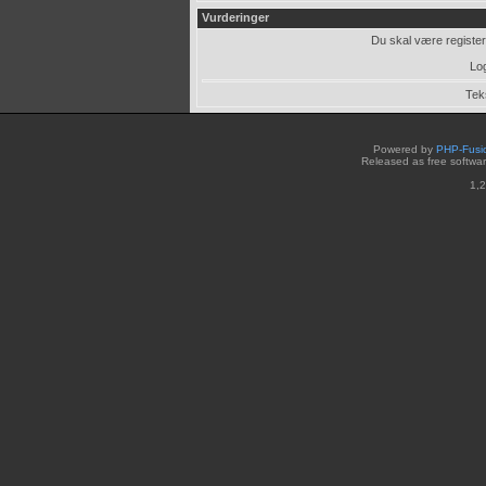
Vurderinger
Du skal være register
Log
Tek
Powered by
PHP-Fusi
Released as free softwa
1,